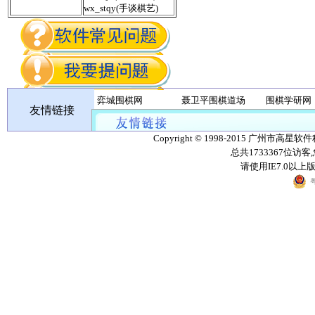
wx_stqy(手谈棋艺)
弈城围棋网
聂卫平围棋道场
围棋学研网
友情链接
丹朱棋战队
无忧围棋
Copyright © 1998-2015 广州市高星软
总共1733367位访客
请使用IE7.0以
粤