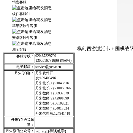
销售客服
软件客服01
苹果版软件客服
安卓版软件客服
棋幻西游激活卡＋围棋战队
淘宝客服
020-87329700
客服专线：
13005167716(微信同号)
电子邮箱：
service@gostar.cn
丹朱QQ群：
丹朱软件开
发:189408496
丹朱校长(1):91043616
丹朱校长(2):210058766
丹朱教师(1):36937579
丹朱教师(2):42991899
丹朱教师(3):56102021
丹朱教师(4):64017534
丹朱代理商:124941418
丹朱YY语音频
道：
丹朱微信公众号：
wx_stjx(手谈教学)